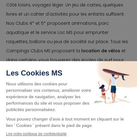
Côté loisirs, voyagez léger. Un jeu de cartes, quelques
livres et un cahier d'activités pour les enfants suffisent.
Nos Clubs 4* et 5* proposent animations, parc
aquatique et le service Loc MS pour emprunter
raquettes, ballons ou jeux de société sur place. Tous les
Campings Clubs MS proposent la
location de vélos
et
dans certains, vous trouverez des écoles de surf pour
prendre des cours ou louer
planches et paddles
.