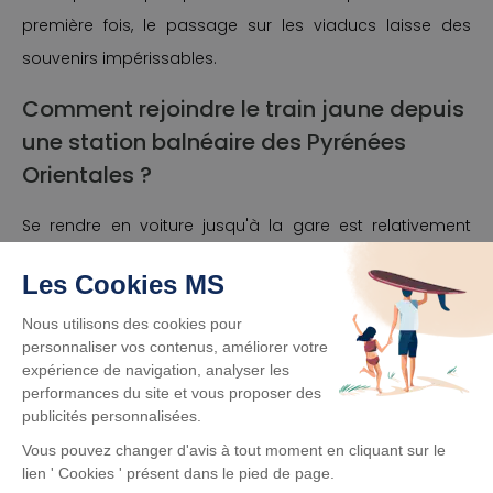
première fois, le passage sur les viaducs laisse des
souvenirs impérissables.
Comment rejoindre le train jaune depuis
une station balnéaire des Pyrénées
Orientales ?
Se rendre en voiture jusqu'à la gare est relativement
simple et rapide où que vous soyez dans les Pyrénées-
Orientales : à Canet-en-Roussillon, Saint-Cyprien Plage,
Collioure, Port-Vendres, Argelès-sur-Mer, Banyuls-sur-
Mer, Torreilles, Port-Barcarès, etc. Si vous n'avez pas de
véhicule à disposition, les stations de bord de mer
disposent de moyens logistiques pratiques pour aider
les vacanciers à rejoindre l'une des gares où sont
vendus les billets du fameux train touristique.